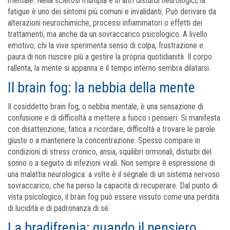
mentale. Nella sclerosi multipla e in altri disturbi neurologici, la
fatigue è uno dei sintomi più comuni e invalidanti. Può derivare da
alterazioni neurochimiche, processi infiammatori o effetti dei
trattamenti, ma anche da un sovraccarico psicologico. A livello
emotivo, chi la vive sperimenta senso di colpa, frustrazione e
paura di non riuscire più a gestire la propria quotidianità. Il corpo
rallenta, la mente si appanna e il tempo interno sembra dilatarsi.
Il brain fog: la nebbia della mente
Il cosiddetto brain fog, o nebbia mentale, è una sensazione di
confusione e di difficoltà a mettere a fuoco i pensieri. Si manifesta
con disattenzione, fatica a ricordare, difficoltà a trovare le parole
giuste o a mantenere la concentrazione. Spesso compare in
condizioni di stress cronico, ansia, squilibri ormonali, disturbi del
sonno o a seguito di infezioni virali. Non sempre è espressione di
una malattia neurologica: a volte è il segnale di un sistema nervoso
sovraccarico, che ha perso la capacità di recuperare. Dal punto di
vista psicologico, il brain fog può essere vissuto come una perdita
di lucidità e di padronanza di sé.
La bradifrenia: quando il pensiero