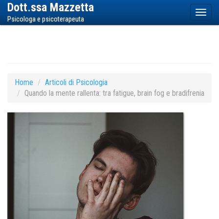
Dott.ssa Mazzetta
Toggl
Psicologa e psicoterapeuta
naviga
Home
Articoli di Psicologia
Quando la mente rallenta: tra fatigue, brain fog e bradifrenia