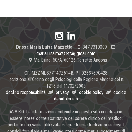
Dr.ssa Maria Luisa Mazzetta
347.7310009
marialuisa.mazzetta@gmail.com
Via Esino, 60/A, 60126 Torrette Ancona
CF: MZZMLS77T47Z614B, PI: 02337870428
Iscrizione all'Ordine degli Psicologi della Regione Marche col n.
1218 dal 11/02/2005
declino responsabilità
privacy
cookie policy
codice
deontologico
AVVISO: Le informazioni contenute in questo sito non devono
essere intese come sostitutive del parere clinico del medico,
pertanto non vanno utilizzate come strumento di autodiagnosi. I
consigli forniti via e-mail vanno intesi come meri suggerimenti di